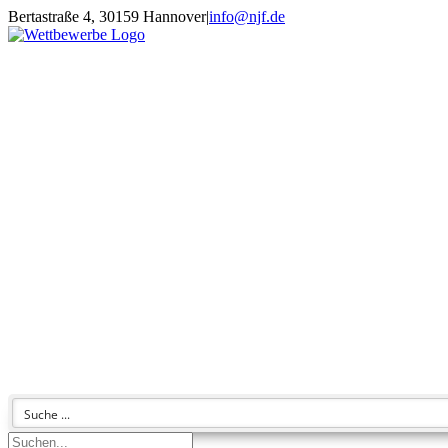
Zum
Bertastraße 4, 30159 Hannover
|
info@njf.de
Inhalt
Facebook
Instagram
YouTube
E-
springen
Mail
Suche