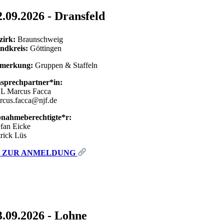
2.09.2026 - Dransfeld
zirk:
Braunschweig
ndkreis:
Göttingen
merkung:
Gruppen & Staffeln
sprechpartner*in:
L Marcus Facca
rcus.facca@njf.de
nahmeberechtigte*r:
efan Eicke
trick Lüs
ZUR ANMELDUNG
3.09.2026 - Lohne