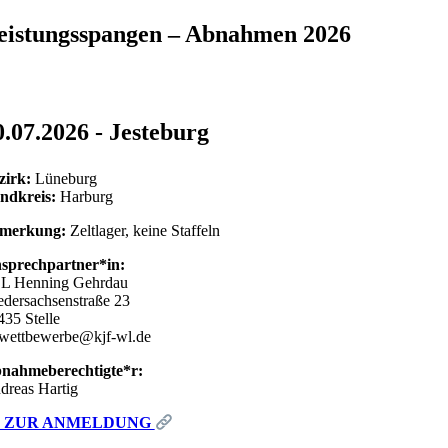
eistungsspangen – Abnahmen 2026
0.07.2026 - Jesteburg
zirk:
Lüneburg
ndkreis:
Harburg
merkung:
Zeltlager, keine Staffeln
sprechpartner*in:
L Henning Gehrdau
edersachsenstraße 23
435 Stelle
lwettbewerbe@kjf-wl.de
nahmeberechtigte*r:
dreas Hartig
ZUR ANMELDUNG