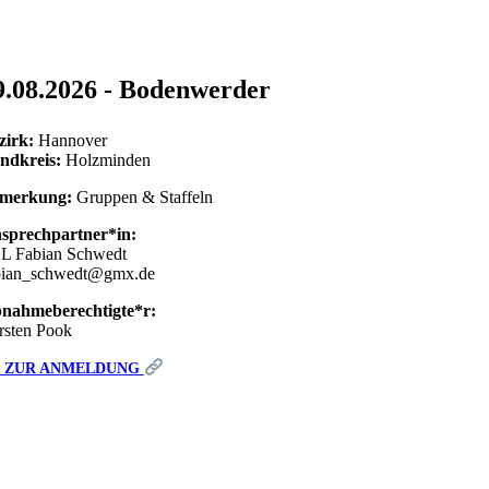
9.08.2026 - Bodenwerder
zirk:
Hannover
ndkreis:
Holzminden
merkung:
Gruppen & Staffeln
sprechpartner*in:
L Fabian Schwedt
bian_schwedt@gmx.de
nahmeberechtigte*r:
rsten Pook
ZUR ANMELDUNG