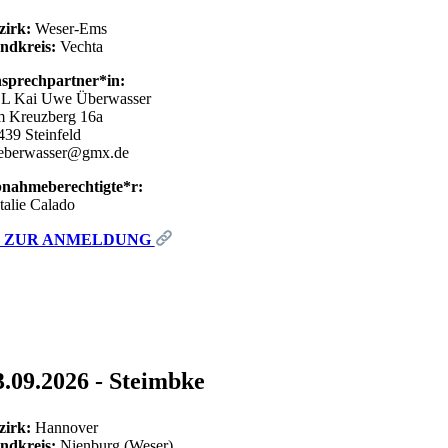
zirk:
Weser-Ems
ndkreis:
Vechta
sprechpartner*in:
L Kai Uwe Überwasser
 Kreuzberg 16a
439 Steinfeld
eberwasser@gmx.de
nahmeberechtigte*r:
talie Calado
ZUR ANMELDUNG
3.09.2026 - Steimbke
zirk:
Hannover
ndkreis:
Nienburg (Weser)