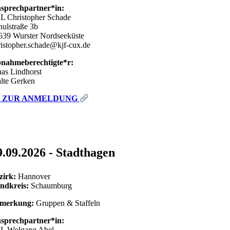
sprechpartner*in:
L Christopher Schade
hulstraße 3b
639 Wurster Nordseeküste
ristopher.schade@kjf-cux.de
nahmeberechtigte*r:
nas Lindhorst
lte Gerken
ZUR ANMELDUNG
9.09.2026 - Stadthagen
zirk:
Hannover
ndkreis:
Schaumburg
merkung:
Gruppen & Staffeln
sprechpartner*in:
L Wolgang Abel