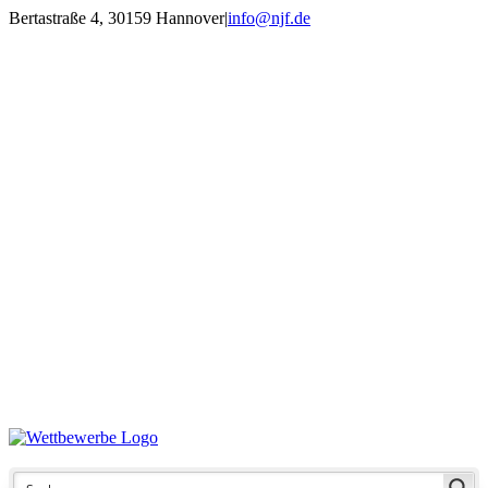
Zum
Bertastraße 4, 30159 Hannover
|
info@njf.de
Inhalt
Facebook
Instagram
YouTube
E-
springen
Mail