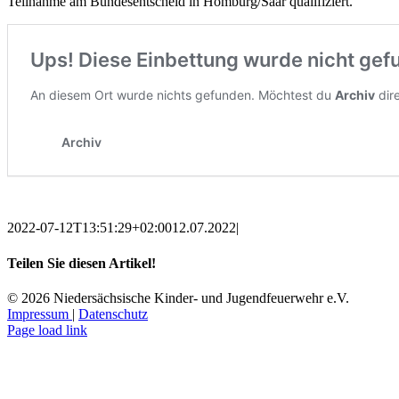
Teilnahme am Bundesentscheid in Homburg/Saar qualifiziert.
2022-07-12T13:51:29+02:00
12.07.2022
|
Teilen Sie diesen Artikel!
Facebook
WhatsApp
Tumblr
E-
©
2026 Niedersächsische Kinder- und Jugendfeuerwehr e.V.
Mail
Impressum
|
Datenschutz
Facebook
Instagram
YouTube
E-
Page load link
Mail
Nach
oben